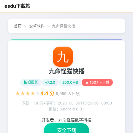
esdu下载站
首页
安卓软件
九命怪猫快播
九命怪猫快播
拍照摄影
v7.2.0
200.0MB
🔥 100万+下载
★
★
★
★
★
4.4
分
(
5,959
人评分)
下载：100万+
更新：
2026-08-09T13:29:06+08:00
系统：Android 6.0+
开发者：
九命怪猫数字科技
安全下载