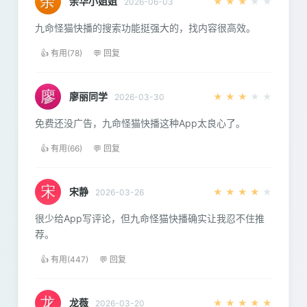
余华小姐姐
★
★
★
★
★
2026-06-03
九命怪猫快播的搜索功能挺强大的，找内容很高效。
👍 有用(78)
💬 回复
廖丽同学
★
★
★
★
★
2026-03-30
免费还没广告，九命怪猫快播这种App太良心了。
👍 有用(66)
💬 回复
宋静
★
★
★
★
★
2026-03-26
很少给App写评论，但九命怪猫快播确实让我忍不住推
荐。
👍 有用(447)
💬 回复
龙薇
★
★
★
★
★
2026-03-20