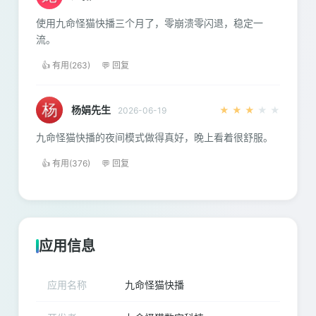
使用九命怪猫快播三个月了，零崩溃零闪退，稳定一
流。
👍 有用(263)
💬 回复
杨娟先生
★
★
★
★
★
2026-06-19
九命怪猫快播的夜间模式做得真好，晚上看着很舒服。
👍 有用(376)
💬 回复
应用信息
应用名称
九命怪猫快播