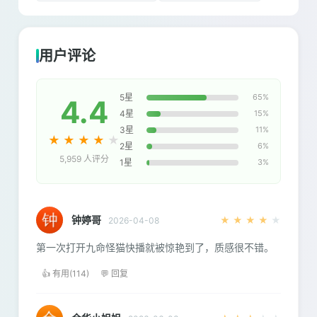
用户评论
5星
65%
4.4
4星
15%
3星
11%
★
★
★
★
★
2星
6%
5,959 人评分
1星
3%
钟婷哥
★
★
★
★
★
2026-04-08
第一次打开九命怪猫快播就被惊艳到了，质感很不错。
👍 有用(114)
💬 回复